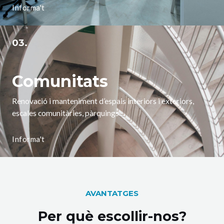
Informa't
03.
Comunitats
Renovació i manteniment d’espais interiors i exteriors,
escales comunitàries, pàrquings…
Informa't
AVANTATGES
Per què escollir-nos?