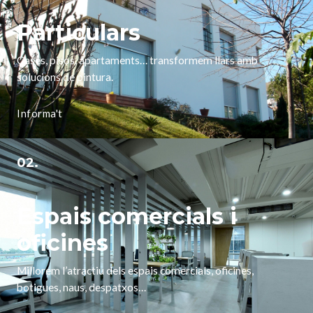
Particulars
Cases, pisos, apartaments… transformem llars amb
solucions de pintura.
Informa't
02.
Espais comercials i
oficines
Millorem l’atractiu dels espais comercials, oficines,
botigues, naus, despatxos…